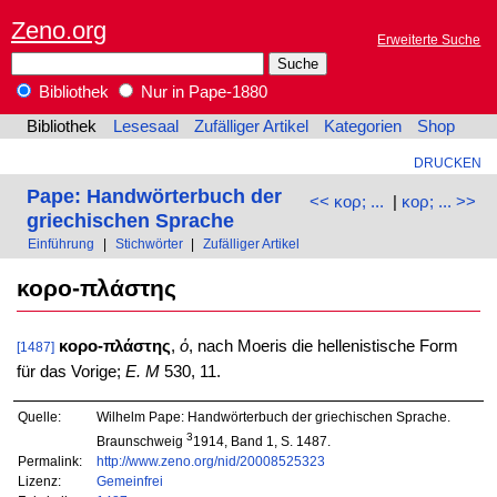
Zeno.org
Erweiterte Suche
Bibliothek
Nur in Pape-1880
Bibliothek
Lesesaal
Zufälliger Artikel
Kategorien
Shop
DRUCKEN
Pape: Handwörterbuch der
<< κορ; ...
|
κορ; ... >>
griechischen Sprache
Einführung
|
Stichwörter
|
Zufälliger Artikel
κορο-πλάστης
κορο-πλάστης
,
ὁ
, nach Moeris die hellenistische Form
[1487]
für das Vorige;
E. M
530, 11.
Quelle:
Wilhelm Pape: Handwörterbuch der griechischen Sprache.
3
Braunschweig
1914, Band 1, S. 1487.
Permalink:
http://www.zeno.org/nid/20008525323
Lizenz:
Gemeinfrei