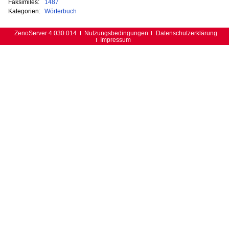
Faksimiles:
1487
Kategorien:
Wörterbuch
ZenoServer 4.030.014
Nutzungsbedingungen
Datenschutzerklärung
Impressum