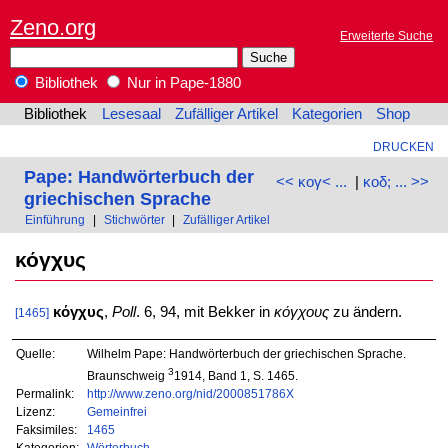
Zeno.org
Erweiterte Suche
Bibliothek
Nur in Pape-1880
Bibliothek
Lesesaal
Zufälliger Artikel
Kategorien
Shop
DRUCKEN
Pape: Handwörterbuch der
<< κογ< ...
|
κοδ; ... >>
griechischen Sprache
Einführung
|
Stichwörter
|
Zufälliger Artikel
κόγχυς
κόγχυς
,
Poll
. 6, 94, mit Bekker in
κόγχους
zu ändern.
[1465]
Quelle:
Wilhelm Pape: Handwörterbuch der griechischen Sprache.
3
Braunschweig
1914, Band 1, S. 1465.
Permalink:
http://www.zeno.org/nid/2000851786X
Lizenz:
Gemeinfrei
Faksimiles:
1465
Kategorien:
Wörterbuch