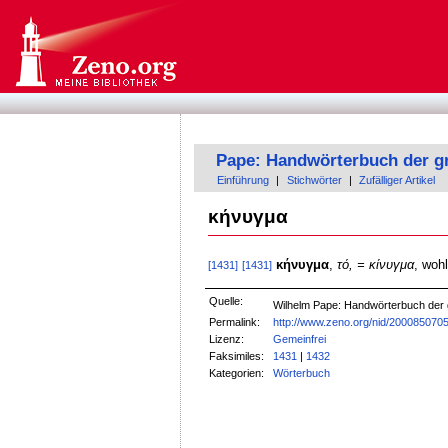
Pape: Handwörterbuch der g
Einführung
|
Stichwörter
|
Zufälliger Artikel
κήνυγμα
κήνυγμα
,
τό, = κίνυγμα
, wohl
[1431]
[1431]
Quelle:
Wilhelm Pape: Handwörterbuch der
Permalink:
http://www.zeno.org/nid/200085070
Lizenz:
Gemeinfrei
Faksimiles:
1431
|
1432
Kategorien:
Wörterbuch