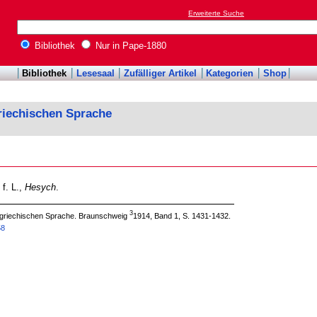
Erweiterte Suche
Bibliothek
Nur in Pape-1880
Bibliothek
Lesesaal
Zufälliger Artikel
Kategorien
Shop
riechischen Sprache
 f. L.,
Hesych
.
3
 griechischen Sprache. Braunschweig
1914, Band 1, S. 1431-1432.
58