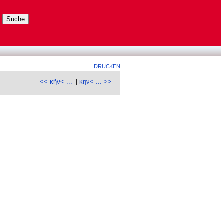
DRUCKEN
<< κῆν< ...
|
κην< ... >>