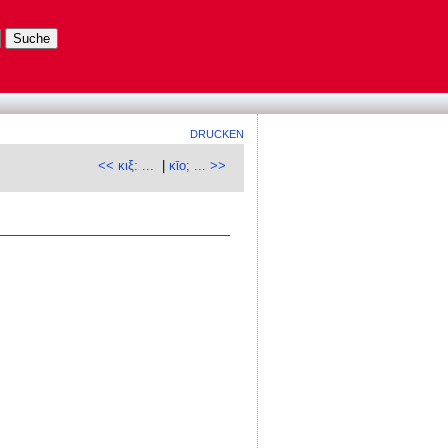
DRUCKEN
<< κιξ: ...
|
κῑο; ... >>