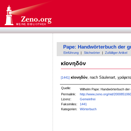
Pape: Handwörterbuch der g
Einführung
|
Stichwörter
|
Zufälliger Artikel
κῑονηδόν
κῑονηδόν
, nach Säulenart,
γράφετα
[1441]
Quelle:
Wilhelm Pape: Handwörterbuch der
Permalink:
http://www.zeno.org/nid/200085106
Lizenz:
Gemeinfrei
Faksimiles:
1441
Kategorien:
Wörterbuch