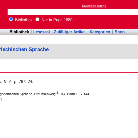
Erweiterte Suche
Bibliothek
Nur in Pape-1880
Bibliothek
Lesesaal
Zufälliger Artikel
Kategorien
Shop
riechischen Sprache
ι
,
B. A.
p. 787, 24.
3
 griechischen Sprache. Braunschweig
1914, Band 1, S. 1441.
01