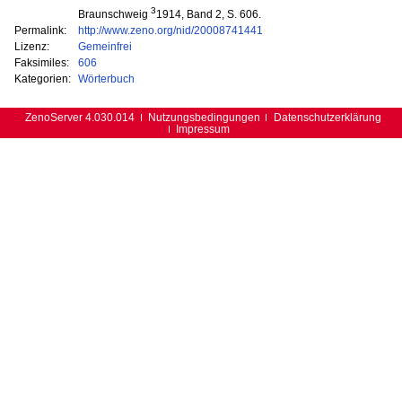
3
Braunschweig
1914, Band 2, S. 606.
Permalink:
http://www.zeno.org/nid/20008741441
Lizenz:
Gemeinfrei
Faksimiles:
606
Kategorien:
Wörterbuch
ZenoServer 4.030.014
Nutzungsbedingungen
Datenschutzerklärung
Impressum