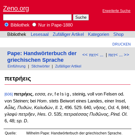
Zeno.org
Erweiterte Suche
Bibliothek
Nur in Pape-1880
Bibliothek
Lesesaal
Zufälliger Artikel
Kategorien
Shop
DRUCKEN
Pape: Handwörterbuch der
<< πετ< ...
|
πετ< ... >>
griechischen Sprache
Einführung
|
Stichwörter
|
Zufälliger Artikel
πετρήεις
πετρήεις
,
εσσα, εν
,
felsig
, steinig, voll von Felsen od.
[606]
von Steinen; bei
Hom
. stets Beiwort eines Landes, einer Insel,
Αὖλις, Πυϑών, Καλυδών
,
Il
. 2, 496. 529. 640,
νῆσος
,
Od
. 4, 844;
γλαφὺ πετρῆεν
,
Hes. O
. 535;
πετραέσσας Πυϑῶνος
,
Pind. Ol
.
6, 48;
sp. D
.
Quelle:
Wilhelm Pape: Handwörterbuch der griechischen Sprache.