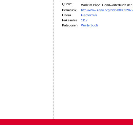
Quelle:
Wilhelm Pape: Handwörterbuch der
Permalink:
http://www.zeno.org/nid/200089207
Lizenz:
Gemeinfrei
Faksimiles:
1117
Kategorien:
Wörterbuch