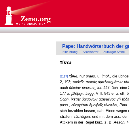
Pape: Handwörterbuch der g
Einführung
|
Stichwörter
|
Zufälliger Artikel
τίνω
τίνω
, nur
praes
. u.
impf
., die übrig
[1117]
2, 193;
τοιάςδε ποινὰς ἀμπλακημάτων τί
auch
ἀδικίας τίνοντες
,
lon
447; übh. eine 
177 a;
βλάβην
,
Legg
. VIII, 943 e, u. oft;
δ
Soph
.
ἱκέτης δαιμόνων ἀφιγμένος γῇ τῇδε
pass
.,
εὐεργέταν ἀμοιβαῖς τίνεσϑαι
,
Pind.
sich bezahlen lassen, dah. Einen wegen
strafen, züchtigen, und mit dem
acc
. der
Attikern in der Regel kurz, z. B.
Aesch. 