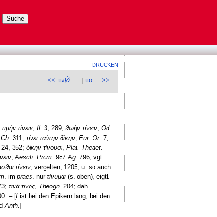
DRUCKEN
<< τίνǾ ...
|
τιὸ ... >>
;
τιμὴν τίνειν
,
Il
. 3, 289;
ϑωὴν τίνειν
,
Od
.
,
Ch
. 311;
τίνει ταύτην δίκην
,
Eur. Or
. 7;
. 24, 352;
δίκην τίνουσι
,
Plat. Theaet
.
ίνειν
,
Aesch. Prom
. 987
Ag
. 796; vgl.
σϑαι τίνειν
, vergelten, 1205; u. so auch
m
. im
praes
. nur
τίνυμαι
(s. oben), eigtl.
 73;
τινά τινος
,
Theogn
. 204; dah.
00. – [
Ι
ist bei den Epikern lang, bei den
nd
Anth.
]