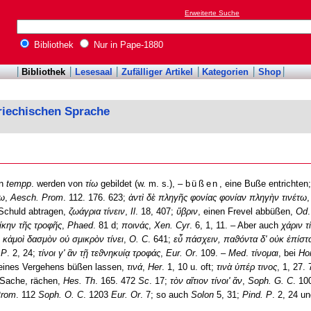
Erweiterte Suche
Bibliothek
Nur in Pape-1880
Bibliothek
Lesesaal
Zufälliger Artikel
Kategorien
Shop
riechischen Sprache
en
tempp
. werden von
τίω
gebildet (w. m. s.), –
büßen
, eine Buße entrichten
νω
,
Aesch. Prom
. 112. 176. 623;
ἀντὶ δὲ πληγῆς φονίας φονίαν πληγὴν τινέτω
Schuld abtragen,
ζωάγρια τίνειν
,
Il
. 18, 407;
ὕβριν
, einen Frevel abbüßen,
Od
ίκην τῆς τροφῆς
,
Phaed
. 81 d;
ποινάς
,
Xen. Cyr
. 6, 1, 11. – Aber auch
χάριν τ
 κἀμοὶ δασμὸν οὐ σμικρὸν τίνει
,
O. C
. 641;
εὖ πάσχειν, παϑόντα δ' οὐκ ἐπίστα
 P
. 2, 24;
τίνοι γ' ἂν τῇ τεϑνηκυίᾳ τροφάς
,
Eur. Or
. 109. –
Med
.
τίνομαι
, bei
Ho
 eines Vergehens büßen lassen,
τινά
,
Her
. 1, 10 u. oft;
τινὰ ὑπέρ τινος
, 1, 27.
 Sache, rächen,
Hes. Th
. 165. 472
Sc
. 17;
τὸν αἴτιον τίνοι' ἄν
,
Soph. G. C
. 10
Prom
. 112
Soph. O. C
. 1203
Eur. Or
. 7; so auch
Solon
5, 31;
Pind. P
. 2, 24 u