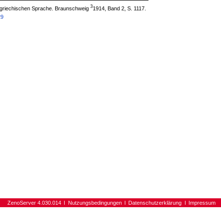
3
 griechischen Sprache. Braunschweig
1914, Band 2, S. 1117.
29
ZenoServer 4.030.014
Nutzungsbedingungen
Datenschutzerklärung
Impressum