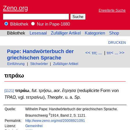
Zeno.org
Erweiterte Suche
Bibliothek
Nur in Pape-1880
Bibliothek
Lesesaal
Zufälliger Artikel
Kategorien
Shop
DRUCKEN
Pape: Handwörterbuch der
<< τιτ; ...
|
τιτ< ... >>
griechischen Sprache
Einführung
|
Stichwörter
|
Zufälliger Artikel
τιτράω
τιτράω
,
fut
.
τρήσω
,
aor
.
ἔτρησα
(reduplicirte Form von
[1121]
ΤΡΑΩ
, vgl.
τετραίνω
),
Theophr
. u. a.
Sp
.
Quelle:
Wilhelm Pape: Handwörterbuch der griechischen Sprache.
3
Braunschweig
1914, Band 2, S. 1121.
Permalink:
http://www.zeno.org/nid/20008921091
Lizenz:
Gemeinfrei