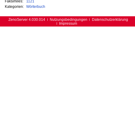
Faksimiles:
1121
Kategorien:
Wörterbuch
ZenoServer 4.030.014
Nutzungsbedingungen
Datenschutzerklärung
Impressum