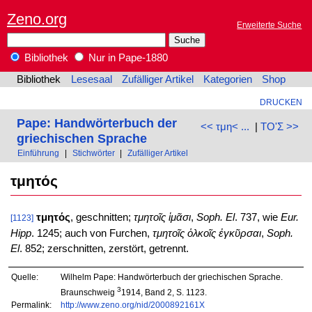
Zeno.org
Erweiterte Suche
Bibliothek
Nur in Pape-1880
Bibliothek
Lesesaal
Zufälliger Artikel
Kategorien
Shop
DRUCKEN
Pape: Handwörterbuch der
<< τμη< ...
|
ΤΟ'Σ >>
griechischen Sprache
Einführung
|
Stichwörter
|
Zufälliger Artikel
τμητός
τμητός
, geschnitten;
τμητοῖς ἱμᾶσι
,
Soph. El
. 737, wie
Eur.
[1123]
Hipp
. 1245; auch von Furchen,
τμητοῖς ὁλκοῖς ἐγκῦρσαι
,
Soph.
El
. 852; zerschnitten, zerstört, getrennt.
Quelle:
Wilhelm Pape: Handwörterbuch der griechischen Sprache.
3
Braunschweig
1914, Band 2, S. 1123.
Permalink:
http://www.zeno.org/nid/2000892161X