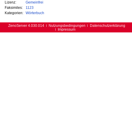
Lizenz:
Gemeinfrei
Faksimiles:
1123
Kategorien:
Wörterbuch
ZenoServer 4.030.014
Nutzungsbedingungen
Datenschutzerklärung
Impressum