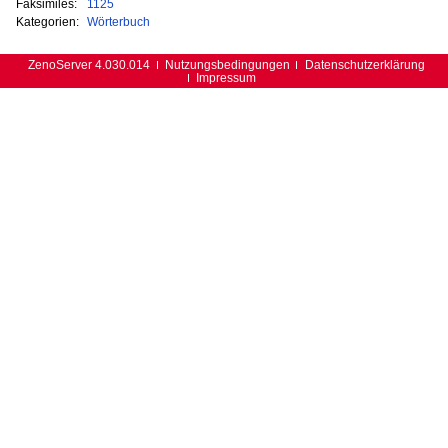
Faksimiles:
1125
Kategorien:
Wörterbuch
ZenoServer 4.030.014
Nutzungsbedingungen
Datenschutzerklärung
Impressum