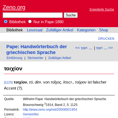
Zeno.org
Erweiterte Suche
Bibliothek
Nur in Pape-1880
Bibliothek
Lesesaal
Zufälliger Artikel
Kategorien
Shop
DRUCKEN
Pape: Handwörterbuch der
<< τοι< ...
|
τοι< ... >>
griechischen Sprache
Einführung
|
Stichwörter
|
Zufälliger Artikel
τοιχίον
τοιχίον
,
τό
,
dim
. von
τοῖχος
,
Inscr
.,
τοίχιον
ist falscher
[1125]
Accent (?).
Quelle:
Wilhelm Pape: Handwörterbuch der griechischen Sprache.
3
Braunschweig
1914, Band 2, S. 1125.
Permalink:
http://www.zeno.org/nid/20008921954
Lizenz:
Gemeinfrei