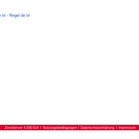
 tri
·
Regel de tri
ZenoServer 4.030.014
Nutzungsbedingungen
Datenschutzerklärung
Impressum