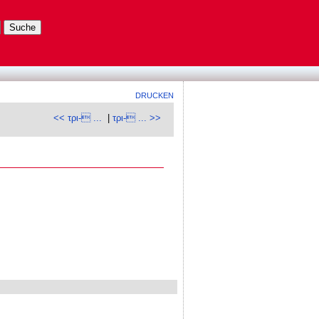
DRUCKEN
<< τρι- ...
|
τρι- ... >>