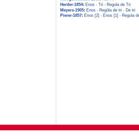
Herder-1854
:
Enos
·
Tri
·
Regula de Tri
Meyers-1905
:
Enos
·
Regŭla de tri
·
De tri
Pierer-1857
:
Enos [2]
·
Enos [1]
·
Regula de