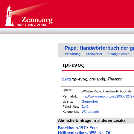
Pape: Handwörterbuch der g
Einführung
|
Stichwörter
|
Zufälliger Artikel
τρί-ενος
τρί-ενος
, dreijährig,
Theophr
.
[1142]
Quelle:
Wilhelm Pape: Handwörterbuch der
Permalink:
http://www.zeno.org/nid/200089279
Lizenz:
Gemeinfrei
Faksimiles:
1142
Kategorien:
Wörterbuch
Ähnliche Einträge in anderen Lexika
Brockhaus-1911
:
Enos
Heiligenlexikon-1858
:
Kai-Tri