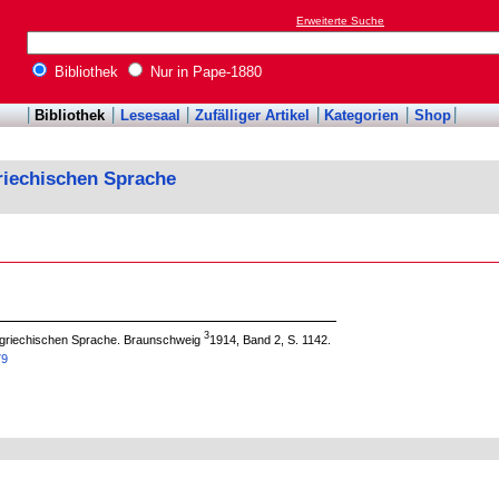
Erweiterte Suche
Bibliothek
Nur in Pape-1880
Bibliothek
Lesesaal
Zufälliger Artikel
Kategorien
Shop
riechischen Sprache
3
 griechischen Sprache. Braunschweig
1914, Band 2, S. 1142.
79