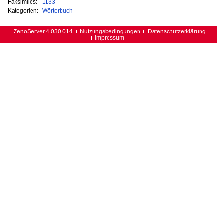
Faksimiles:
1133
Kategorien:
Wörterbuch
ZenoServer 4.030.014
Nutzungsbedingungen
Datenschutzerklärung
Impressum