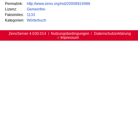
Permalink:
http://www.zeno.org/nid/20008924988
Lizenz:
Gemeinfrei
Faksimiles:
1133
Kategorien:
Wörterbuch
ZenoServer 4.030.014
Nutzungsbedingungen
Datenschutzerklärung
Impressum