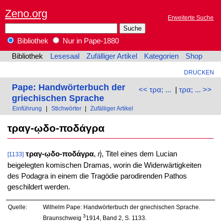
Zeno.org
Erweiterte Suche
Bibliothek
Nur in Pape-1880
Bibliothek
Lesesaal
Zufälliger Artikel
Kategorien
Shop
DRUCKEN
Pape: Handwörterbuch der
<< τρα; ...
|
τρα; ... >>
griechischen Sprache
Einführung
|
Stichwörter
|
Zufälliger Artikel
τραγ-ῳδο-ποδάγρα
τραγ-ῳδο-ποδάγρα
,
ἡ
, Titel eines dem Lucian
[1133]
beigelegten komischen Dramas, worin die Widerwärtigkeiten
des Podagra in einem die Tragödie parodirenden Pathos
geschildert werden.
Quelle:
Wilhelm Pape: Handwörterbuch der griechischen Sprache.
3
Braunschweig
1914, Band 2, S. 1133.