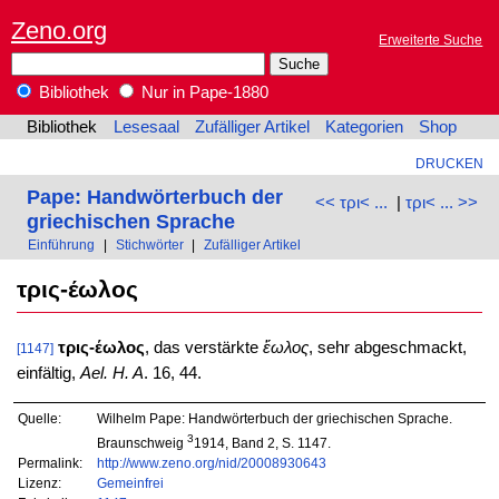
Zeno.org
Erweiterte Suche
Bibliothek
Nur in Pape-1880
Bibliothek
Lesesaal
Zufälliger Artikel
Kategorien
Shop
DRUCKEN
Pape: Handwörterbuch der
<< τρι< ...
|
τρι< ... >>
griechischen Sprache
Einführung
|
Stichwörter
|
Zufälliger Artikel
τρις-έωλος
τρις-έωλος
, das verstärkte
ἕωλος
, sehr abgeschmackt,
[1147]
einfältig,
Ael. H. A
. 16, 44.
Quelle:
Wilhelm Pape: Handwörterbuch der griechischen Sprache.
3
Braunschweig
1914, Band 2, S. 1147.
Permalink:
http://www.zeno.org/nid/20008930643
Lizenz:
Gemeinfrei