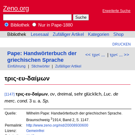
Zeno.org
Erweiterte Suche
Bibliothek
Nur in Pape-1880
Bibliothek
Lesesaal
Zufälliger Artikel
Kategorien
Shop
DRUCKEN
Pape: Handwörterbuch der
<< τρι< ...
|
τρι< ... >>
griechischen Sprache
Einführung
|
Stichwörter
|
Zufälliger Artikel
τρις-ευ-δαίμων
τρις-ευ-δαίμων
,
ον
, dreimal, sehr glücklich,
Luc. de
[1147]
merc. cond
. 3 u. a.
Sp
.
Quelle:
Wilhelm Pape: Handwörterbuch der griechischen Sprache.
3
Braunschweig
1914, Band 2, S. 1147.
Permalink:
http://www.zeno.org/nid/20008930600
Lizenz:
Gemeinfrei