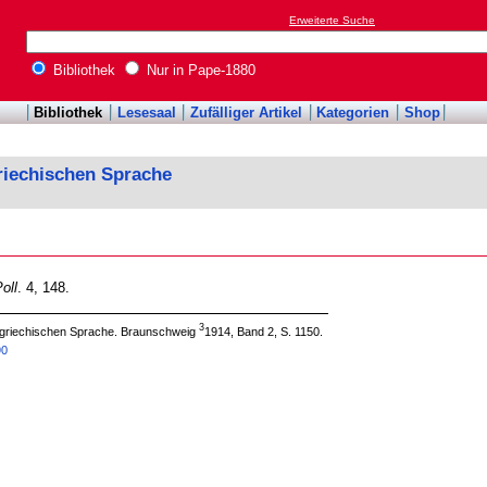
Erweiterte Suche
Bibliothek
Nur in Pape-1880
Bibliothek
Lesesaal
Zufälliger Artikel
Kategorien
Shop
riechischen Sprache
oll
. 4, 148.
3
 griechischen Sprache. Braunschweig
1914, Band 2, S. 1150.
90