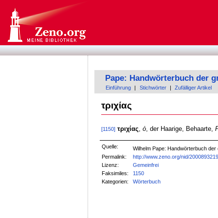
Pape: Handwörterbuch der g
Einführung
|
Stichwörter
|
Zufälliger Artikel
τριχίας
τριχίας
,
ὁ
, der Haarige, Behaarte,
P
[1150]
Quelle:
Wilhelm Pape: Handwörterbuch der
Permalink:
http://www.zeno.org/nid/200089321
Lizenz:
Gemeinfrei
Faksimiles:
1150
Kategorien:
Wörterbuch