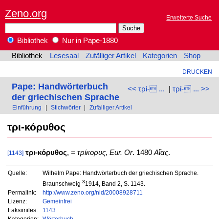
Zeno.org
Erweiterte Suche
Bibliothek
Nur in Pape-1880
Bibliothek
Lesesaal
Zufälliger Artikel
Kategorien
Shop
DRUCKEN
Pape: Handwörterbuch
<< τρί- ...
|
τρί- ... >>
der griechischen Sprache
Einführung
|
Stichwörter
|
Zufälliger Artikel
τρι-κόρυθος
τρι-κόρυθος
, =
τρίκορυς
,
Eur. Or
. 1480
Αἴας
.
[1143]
Quelle:
Wilhelm Pape: Handwörterbuch der griechischen Sprache.
3
Braunschweig
1914, Band 2, S. 1143.
Permalink:
http://www.zeno.org/nid/20008928711
Lizenz:
Gemeinfrei
Faksimiles:
1143
Kategorien:
Wörterbuch