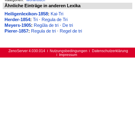
Ähnliche Einträge in anderen Lexika
Heiligenlexikon-1858
:
Kai-Tri
Herder-1854
:
Tri
·
Regula de Tri
Meyers-1905
:
Regŭla de tri
·
De tri
Pierer-1857
:
Regula de tri
·
Regel de tri
ZenoServer 4.030.014
Nutzungsbedingungen
Datenschutzerklärung
Impressum