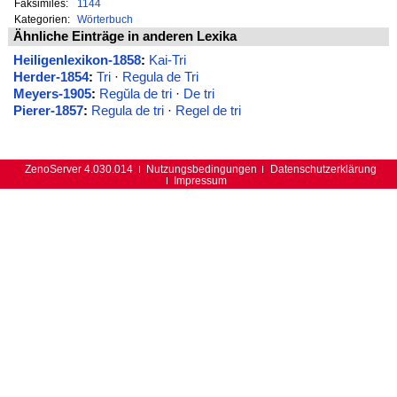
Faksimiles:
1144
Kategorien:
Wörterbuch
Ähnliche Einträge in anderen Lexika
Heiligenlexikon-1858
:
Kai-Tri
Herder-1854
:
Tri
·
Regula de Tri
Meyers-1905
:
Regŭla de tri
·
De tri
Pierer-1857
:
Regula de tri
·
Regel de tri
ZenoServer 4.030.014
Nutzungsbedingungen
Datenschutzerklärung
Impressum