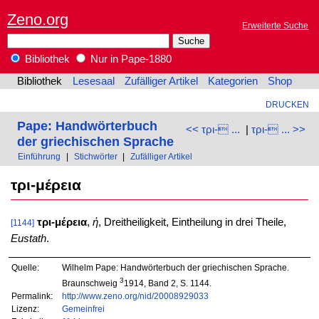
Zeno.org
Erweiterte Suche
Bibliothek
Nur in Pape-1880
Bibliothek
Lesesaal
Zufälliger Artikel
Kategorien
Shop
DRUCKEN
Pape: Handwörterbuch
<< τρι- ...
|
τρι- ... >>
der griechischen Sprache
Einführung
|
Stichwörter
|
Zufälliger Artikel
τρι-μέρεια
τρι-μέρεια
,
ἡ
, Dreitheiligkeit, Eintheilung in drei Theile,
[1144]
Eustath
.
Quelle:
Wilhelm Pape: Handwörterbuch der griechischen Sprache.
3
Braunschweig
1914, Band 2, S. 1144.
Permalink:
http://www.zeno.org/nid/20008929033
Lizenz:
Gemeinfrei