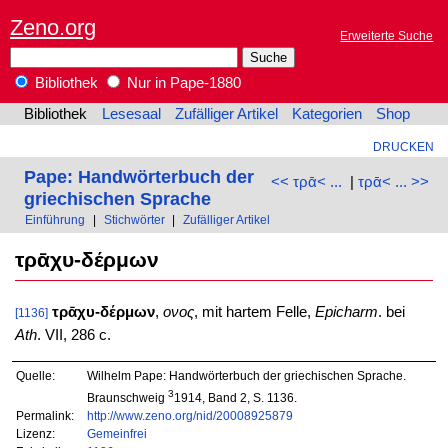
Zeno.org
Erweiterte Suche
Bibliothek
Nur in Pape-1880
Bibliothek
Lesesaal
Zufälliger Artikel
Kategorien
Shop
DRUCKEN
Pape: Handwörterbuch der
<< τρᾱ< ...
|
τρᾱ< ... >>
griechischen Sprache
Einführung
|
Stichwörter
|
Zufälliger Artikel
τρᾱχυ-δέρμων
τρᾱχυ-δέρμων
,
ονος
, mit hartem Felle,
Epicharm
. bei
[1136]
Ath
. VII, 286 c.
Quelle:
Wilhelm Pape: Handwörterbuch der griechischen Sprache.
3
Braunschweig
1914, Band 2, S. 1136.
Permalink:
http://www.zeno.org/nid/20008925879
Lizenz:
Gemeinfrei