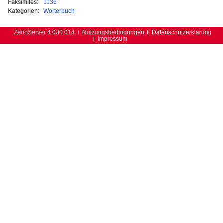
Faksimiles:
1136
Kategorien:
Wörterbuch
ZenoServer 4.030.014
Nutzungsbedingungen
Datenschutzerklärung
Impressum