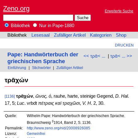
Zeno.org
Erweiterte Suche
Bibliothek
Nur in Pape-1880
Bibliothek
Lesesaal
Zufälliger Artikel
Kategorien
Shop
DRUCKEN
Pape: Handwörterbuch der
<< τρᾱ< ...
|
τρᾱ< ... >>
griechischen Sprache
Einführung
|
Stichwörter
|
Zufälliger Artikel
τρᾱχών
τρᾱχών
,
ῶνος, ὁ
, rauhe, harte, steinige Gegend,
D. Hal
.
[1136]
17, 5;
Luc
. vrbdt
πέτραις καὶ τραχῶσι
,
V. H
. 2, 30.
Quelle:
Wilhelm Pape: Handwörterbuch der griechischen Sprache.
3
Braunschweig
1914, Band 2, S. 1136.
Permalink:
http://www.zeno.org/nid/20008926085
Lizenz:
Gemeinfrei