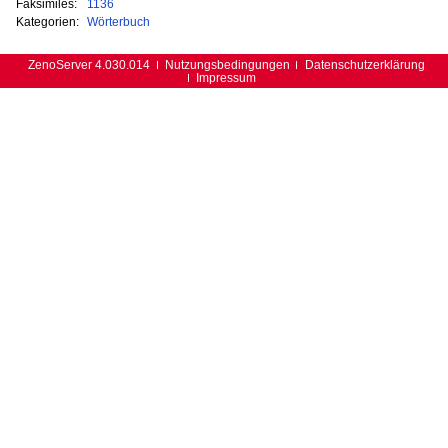
Faksimiles:
1136
Kategorien:
Wörterbuch
ZenoServer 4.030.014
Nutzungsbedingungen
Datenschutzerklärung
Impressum