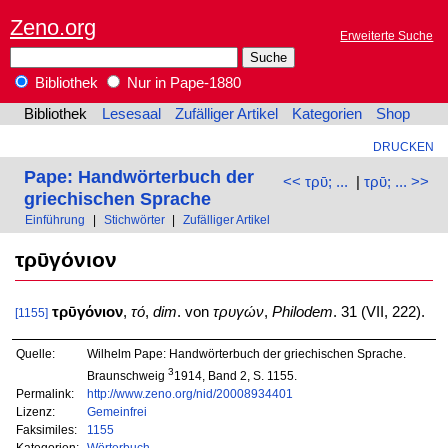
Zeno.org
Erweiterte Suche
Bibliothek
Nur in Pape-1880
Bibliothek
Lesesaal
Zufälliger Artikel
Kategorien
Shop
DRUCKEN
Pape: Handwörterbuch der
<< τρῡ; ...
|
τρῡ; ... >>
griechischen Sprache
Einführung
|
Stichwörter
|
Zufälliger Artikel
τρῡγόνιον
τρῡγόνιον
,
τό
,
dim
. von
τρυγών
,
Philodem
. 31 (VII, 222).
[1155]
Quelle:
Wilhelm Pape: Handwörterbuch der griechischen Sprache.
3
Braunschweig
1914, Band 2, S. 1155.
Permalink:
http://www.zeno.org/nid/20008934401
Lizenz:
Gemeinfrei
Faksimiles:
1155
Kategorien:
Wörterbuch