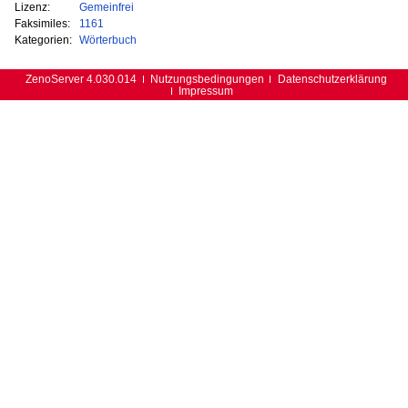
Lizenz:
Gemeinfrei
Faksimiles:
1161
Kategorien:
Wörterbuch
ZenoServer 4.030.014
Nutzungsbedingungen
Datenschutzerklärung
Impressum