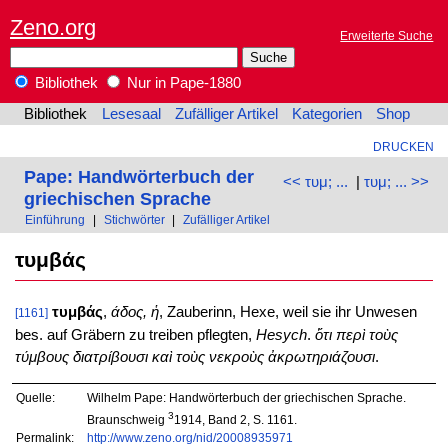
Zeno.org
Erweiterte Suche
Bibliothek
Nur in Pape-1880
Bibliothek
Lesesaal
Zufälliger Artikel
Kategorien
Shop
DRUCKEN
Pape: Handwörterbuch der
<< τυμ; ...
|
τυμ; ... >>
griechischen Sprache
Einführung
|
Stichwörter
|
Zufälliger Artikel
τυμβάς
τυμβάς
,
άδος, ἡ
, Zauberinn, Hexe, weil sie ihr Unwesen
[1161]
bes. auf Gräbern zu treiben pflegten,
Hesych
.
ὅτι περὶ τοὺς
τύμβους διατρίβουσι καὶ τοὺς νεκροὺς ἀκρωτηριάζουσι
.
Quelle:
Wilhelm Pape: Handwörterbuch der griechischen Sprache.
3
Braunschweig
1914, Band 2, S. 1161.
Permalink:
http://www.zeno.org/nid/20008935971