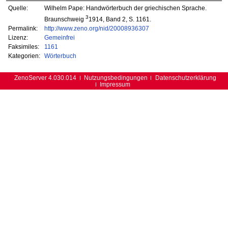
Quelle:
Wilhelm Pape: Handwörterbuch der griechischen Sprache.
3
Braunschweig
1914, Band 2, S. 1161.
Permalink:
http://www.zeno.org/nid/20008936307
Lizenz:
Gemeinfrei
Faksimiles:
1161
Kategorien:
Wörterbuch
ZenoServer 4.030.014
Nutzungsbedingungen
Datenschutzerklärung
Impressum