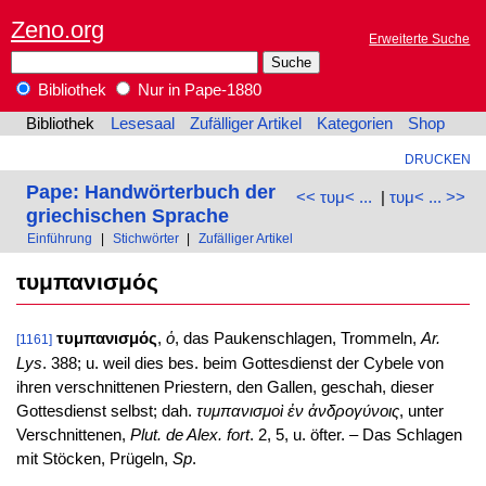
Zeno.org
Erweiterte Suche
Bibliothek
Nur in Pape-1880
Bibliothek
Lesesaal
Zufälliger Artikel
Kategorien
Shop
DRUCKEN
Pape: Handwörterbuch der
<< τυμ< ...
|
τυμ< ... >>
griechischen Sprache
Einführung
|
Stichwörter
|
Zufälliger Artikel
τυμπανισμός
τυμπανισμός
,
ὁ
, das Paukenschlagen, Trommeln,
Ar.
[1161]
Lys
. 388; u. weil dies bes. beim Gottesdienst der Cybele von
ihren verschnittenen Priestern, den Gallen, geschah, dieser
Gottesdienst selbst; dah.
τυμπανισμοὶ ἐν ἀνδρογύνοις
, unter
Verschnittenen,
Plut. de Alex. fort
. 2, 5, u. öfter. – Das Schlagen
mit Stöcken, Prügeln,
Sp
.