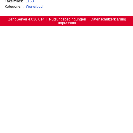
Faksimiles:
1163
Kategorien:
Wörterbuch
ZenoServer 4.030.014
Nutzungsbedingungen
Datenschutzerklärung
Impressum