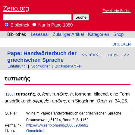
Zeno.org
Erweiterte Suche
Bibliothek
Nur in Pape-1880
Bibliothek
Lesesaal
Zufälliger Artikel
Kategorien
Shop
DRUCKEN
Pape: Handwörterbuch der
<< τύπ< ...
|
τυπ< ... >>
griechischen Sprache
Einführung
|
Stichwörter
|
Zufälliger Artikel
τυπωτής
τυπωτής
,
ὁ
,
fem
.
τυπῶτις, ἡ
, formend, bildend, eine Form
[1163]
ausdrückend;
σφρηγὶς τυπῶτις
, ein Siegelring,
Orph. H
. 34, 26.
Quelle:
Wilhelm Pape: Handwörterbuch der griechischen Sprache.
3
Braunschweig
1914, Band 2, S. 1163.
Permalink:
http://www.zeno.org/nid/20008936692
Lizenz:
Gemeinfrei