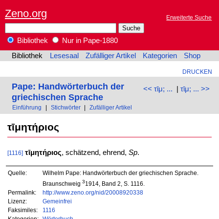
Zeno.org
Erweiterte Suche
Bibliothek
Nur in Pape-1880
Bibliothek
Lesesaal
Zufälliger Artikel
Kategorien
Shop
DRUCKEN
Pape: Handwörterbuch der
<< τῑμ; ...
|
τῑμ; ... >>
griechischen Sprache
Einführung
|
Stichwörter
|
Zufälliger Artikel
τῑμητήριος
τῑμητήριος
, schätzend, ehrend,
Sp
.
[1116]
Quelle:
Wilhelm Pape: Handwörterbuch der griechischen Sprache.
3
Braunschweig
1914, Band 2, S. 1116.
Permalink:
http://www.zeno.org/nid/20008920338
Lizenz:
Gemeinfrei
Faksimiles:
1116
Kategorien:
Wörterbuch