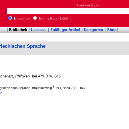
Erweiterte Suche
Bibliothek
Nur in Pape-1880
Bibliothek
Lesesaal
Zufälliger Artikel
Kategorien
Shop
riechischen Sprache
uchenart,
Philoxen
. bei
Ath
. XIV, 643.
3
 griechischen Sprache. Braunschweig
1914, Band 2, S. 1163.
22