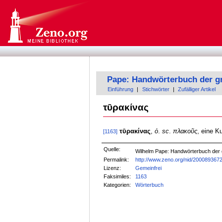
Pape: Handwörterbuch der g
Einführung
|
Stichwörter
|
Zufälliger Artikel
τῡρακίνας
τῡρακίνας
,
ὁ
.
sc
.
πλακοῦς
, eine K
[1163]
Quelle:
Wilhelm Pape: Handwörterbuch der
Permalink:
http://www.zeno.org/nid/200089367
Lizenz:
Gemeinfrei
Faksimiles:
1163
Kategorien:
Wörterbuch