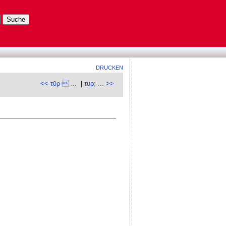
DRUCKEN
<< τῡρ- ...
|
τυρ; ... >>