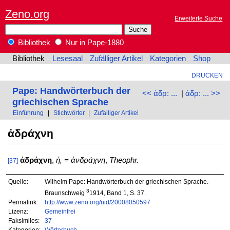
Zeno.org
Erweiterte Suche
Bibliothek
Nur in Pape-1880
Bibliothek
Lesesaal
Zufälliger Artikel
Kategorien
Shop
DRUCKEN
Pape: Handwörterbuch der
<< ἀδρ: ...
|
ἁδρ: ... >>
griechischen Sprache
Einführung
|
Stichwörter
|
Zufälliger Artikel
ἀδράχνη
ἀδράχνη
,
ἡ, = ἀνδράχνη
,
Theophr.
[37]
Quelle:
Wilhelm Pape: Handwörterbuch der griechischen Sprache.
3
Braunschweig
1914, Band 1, S. 37.
Permalink:
http://www.zeno.org/nid/20008050597
Lizenz:
Gemeinfrei
Faksimiles:
37
Kategorien:
Wörterbuch