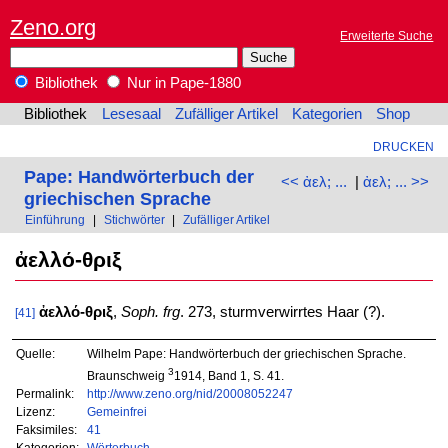
Zeno.org
Erweiterte Suche
Bibliothek
Nur in Pape-1880
Bibliothek
Lesesaal
Zufälliger Artikel
Kategorien
Shop
DRUCKEN
Pape: Handwörterbuch der
<< ἀελ; ...
|
ἀελ; ... >>
griechischen Sprache
Einführung
|
Stichwörter
|
Zufälliger Artikel
ἀελλό-θριξ
ἀελλό-θριξ
,
Soph. frg
. 273, sturmverwirrtes Haar (?).
[41]
Quelle:
Wilhelm Pape: Handwörterbuch der griechischen Sprache.
3
Braunschweig
1914, Band 1, S. 41.
Permalink:
http://www.zeno.org/nid/20008052247
Lizenz:
Gemeinfrei
Faksimiles:
41
Kategorien:
Wörterbuch