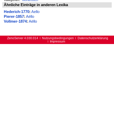
Ähnliche Einträge in anderen Lexika
Hederich-1770
:
Aello
Pierer-1857
:
Aëllo
Vollmer-1874
:
Aëllo
ZenoServer 4.030.014
Nutzungsbedingungen
Datenschutzerklärung
Impressum