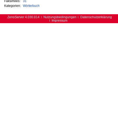
Faksimiles:
31
Kategorien:
Wörterbuch
ZenoServer 4.030.014
Nutzungsbedingungen
Datenschutzerklärung
Impressum