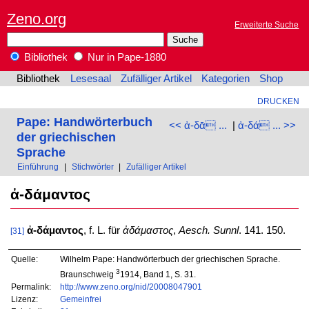
Zeno.org
Erweiterte Suche
Bibliothek
Nur in Pape-1880
Bibliothek
Lesesaal
Zufälliger Artikel
Kategorien
Shop
DRUCKEN
Pape: Handwörterbuch
<< ἀ-δᾱ ...
|
ἀ-δά ... >>
der griechischen
Sprache
Einführung
|
Stichwörter
|
Zufälliger Artikel
ἀ-δάμαντος
ἀ-δάμαντος
, f. L. für
ἀδάμαστος
,
Aesch. Sunnl
. 141. 150.
[31]
Quelle:
Wilhelm Pape: Handwörterbuch der griechischen Sprache.
3
Braunschweig
1914, Band 1, S. 31.
Permalink:
http://www.zeno.org/nid/20008047901
Lizenz:
Gemeinfrei