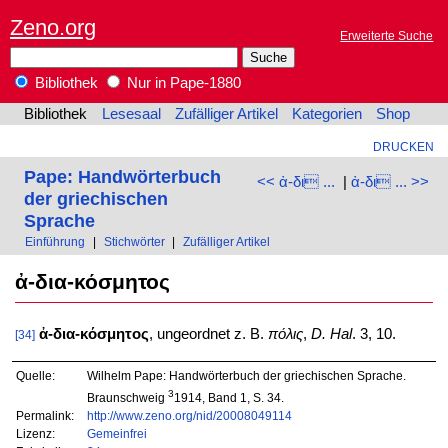
Zeno.org
Erweiterte Suche
Bibliothek
Nur in Pape-1880
Bibliothek
Lesesaal
Zufälliger Artikel
Kategorien
Shop
DRUCKEN
Pape: Handwörterbuch
<< ἀ-δι ...
|
ἀ-δι ... >>
der griechischen
Sprache
Einführung
|
Stichwörter
|
Zufälliger Artikel
ἀ-δια-κόσμητος
ἀ-δια-κόσμητος
, ungeordnet z. B.
πόλις
,
D. Hal
. 3, 10.
[34]
Quelle:
Wilhelm Pape: Handwörterbuch der griechischen Sprache.
3
Braunschweig
1914, Band 1, S. 34.
Permalink:
http://www.zeno.org/nid/20008049114
Lizenz:
Gemeinfrei