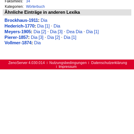
Faksimiles:
34
Kategorien:
Wörterbuch
Ähnliche Einträge in anderen Lexika
Brockhaus-1911
:
Dia
Hederich-1770
:
Dia [1]
·
Dia
Meyers-1905
:
Dia [2]
·
Dia [3]
·
Dea Dia
·
Dia [1]
Pierer-1857
:
Dia [3]
·
Dia [2]
·
Dia [1]
Vollmer-1874
:
Dia
ZenoServer 4.030.014
Nutzungsbedingungen
Datenschutzerklärung
Impressum