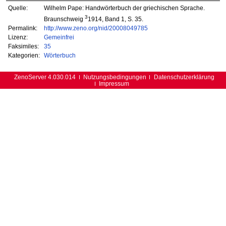
Quelle:
Wilhelm Pape: Handwörterbuch der griechischen Sprache.
3
Braunschweig
1914, Band 1, S. 35.
Permalink:
http://www.zeno.org/nid/20008049785
Lizenz:
Gemeinfrei
Faksimiles:
35
Kategorien:
Wörterbuch
ZenoServer 4.030.014
Nutzungsbedingungen
Datenschutzerklärung
Impressum