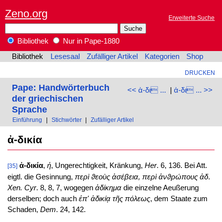
Zeno.org
Erweiterte Suche
Bibliothek
Nur in Pape-1880
Bibliothek
Lesesaal
Zufälliger Artikel
Kategorien
Shop
DRUCKEN
Pape: Handwörterbuch
<< ἀ-δι ...
|
ἀ-δι ... >>
der griechischen
Sprache
Einführung
|
Stichwörter
|
Zufälliger Artikel
ἀ-δικία
ἀ-δικία
,
ἡ
, Ungerechtigkeit, Kränkung,
Her
. 6, 136. Bei Att.
[35]
eigtl. die Gesinnung,
περὶ ϑεοὺς ἀσέβεια, περὶ ἀνϑρώπους ἀδ
.
Xen. Cyr
. 8, 8, 7, wogegen
ἀδίκημα
die einzelne Aeußerung
derselben; doch auch
ἐπ' ἀδικίᾳ τῆς πόλεως
, dem Staate zum
Schaden,
Dem
. 24, 142.