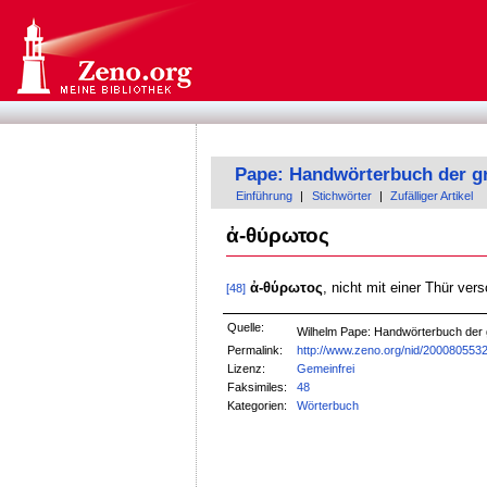
Pape: Handwörterbuch der g
Einführung
|
Stichwörter
|
Zufälliger Artikel
ἀ-θύρωτος
ἀ-θύρωτος
, nicht mit einer Thür ver
[48]
Quelle:
Wilhelm Pape: Handwörterbuch der
Permalink:
http://www.zeno.org/nid/200080553
Lizenz:
Gemeinfrei
Faksimiles:
48
Kategorien:
Wörterbuch