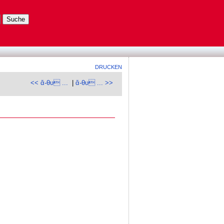
DRUCKEN
<< ἄ-θυ ...
|
ἄ-θυ ... >>