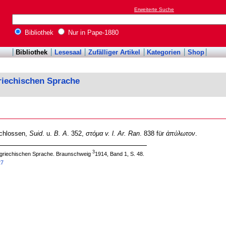
Erweiterte Suche
Bibliothek
Nur in Pape-1880
Bibliothek
Lesesaal
Zufälliger Artikel
Kategorien
Shop
riechischen Sprache
schlossen,
Suid
. u.
B. A
. 352,
στόμα
v. l. Ar. Ran
. 838 für
ἀπὐλωτον
.
3
 griechischen Sprache. Braunschweig
1914, Band 1, S. 48.
27