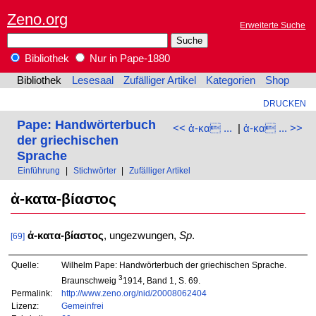
Zeno.org
Erweiterte Suche
Bibliothek
Nur in Pape-1880
Bibliothek
Lesesaal
Zufälliger Artikel
Kategorien
Shop
DRUCKEN
Pape: Handwörterbuch
<< ἀ-κα ...
|
ἀ-κα ... >>
der griechischen
Sprache
Einführung
|
Stichwörter
|
Zufälliger Artikel
ἀ-κατα-βίαστος
ἀ-κατα-βίαστος
, ungezwungen,
Sp
.
[69]
Quelle:
Wilhelm Pape: Handwörterbuch der griechischen Sprache.
3
Braunschweig
1914, Band 1, S. 69.
Permalink:
http://www.zeno.org/nid/20008062404
Lizenz:
Gemeinfrei