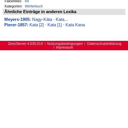
Faksimiles:
69
Kategorien:
Wörterbuch
Ähnliche Einträge in anderen Lexika
Meyers-1905
:
Nagy-Káta
·
Kata...
Pierer-1857
:
Kata [2]
·
Kata [1]
·
Kata Kana
ZenoServer 4.030.014
Nutzungsbedingungen
Datenschutzerklärung
Impressum