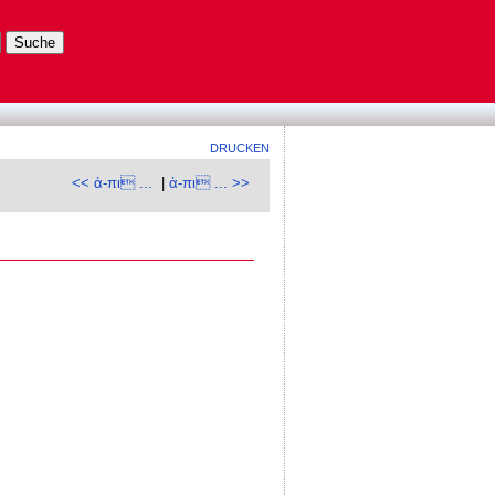
DRUCKEN
<< ἀ-πι ...
|
ἀ-πι ... >>