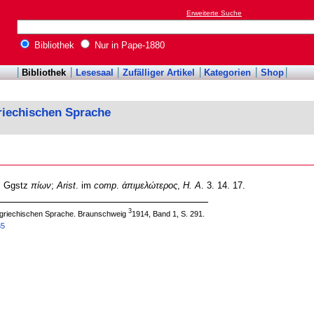
Erweiterte Suche
Bibliothek
Nur in Pape-1880
Bibliothek
Lesesaal
Zufälliger Artikel
Kategorien
Shop
riechischen Sprache
e, Ggstz
πίων
;
Arist
. im
comp
.
ἀπιμελώτερος
,
H. A
. 3. 14. 17.
3
 griechischen Sprache. Braunschweig
1914, Band 1, S. 291.
35