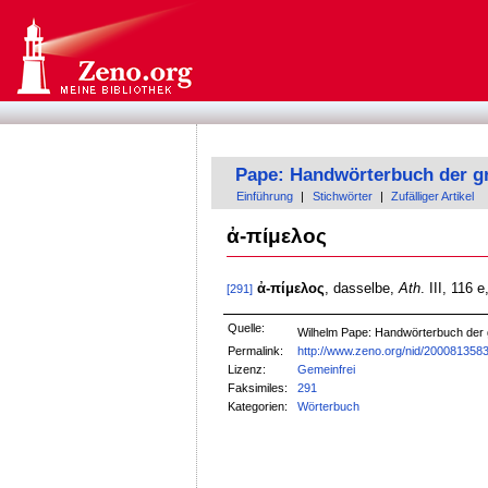
Pape: Handwörterbuch der g
Einführung
|
Stichwörter
|
Zufälliger Artikel
ἀ-πίμελος
ἀ-πίμελος
, dasselbe,
Ath
. III, 116 
[291]
Quelle:
Wilhelm Pape: Handwörterbuch der
Permalink:
http://www.zeno.org/nid/200081358
Lizenz:
Gemeinfrei
Faksimiles:
291
Kategorien:
Wörterbuch