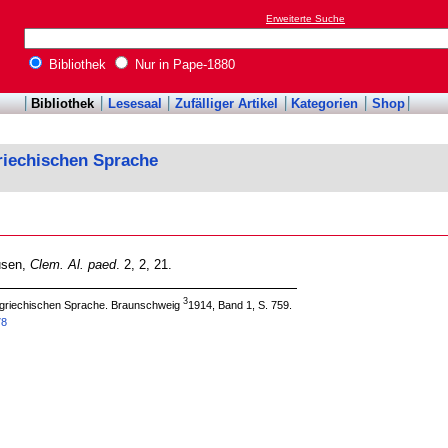
Erweiterte Suche
Bibliothek
Nur in Pape-1880
Bibliothek
Lesesaal
Zufälliger Artikel
Kategorien
Shop
riechischen Sprache
usen,
Clem. Al. paed
. 2, 2, 21.
3
 griechischen Sprache. Braunschweig
1914, Band 1, S. 759.
78