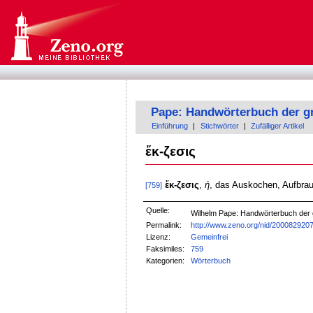
Pape: Handwörterbuch der g
Einführung
|
Stichwörter
|
Zufälliger Artikel
ἔκ-ζεσις
ἔκ-ζεσις
,
ἡ
, das Auskochen, Aufbra
[759]
Quelle:
Wilhelm Pape: Handwörterbuch der
Permalink:
http://www.zeno.org/nid/200082920
Lizenz:
Gemeinfrei
Faksimiles:
759
Kategorien:
Wörterbuch