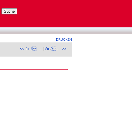
DRUCKEN
<< ἐκ-ζ ...
|
ἔκ-ζ ... >>