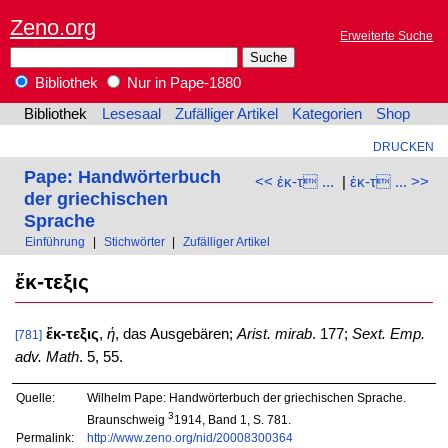
Zeno.org
Erweiterte Suche
Bibliothek
Nur in Pape-1880
Bibliothek
Lesesaal
Zufälliger Artikel
Kategorien
Shop
DRUCKEN
Pape: Handwörterbuch
<< ἐκ-τ ...
|
ἐκ-τ ... >>
der griechischen
Sprache
Einführung
|
Stichwörter
|
Zufälliger Artikel
ἔκ-τεξις
ἔκ-τεξις
,
ἡ
, das Ausgebären;
Arist. mirab
. 177;
Sext. Emp.
[781]
adv. Math
. 5, 55.
Quelle:
Wilhelm Pape: Handwörterbuch der griechischen Sprache.
3
Braunschweig
1914, Band 1, S. 781.
Permalink:
http://www.zeno.org/nid/20008300364