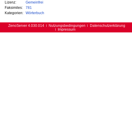
Lizenz:
Gemeinfrei
Faksimiles:
781
Kategorien:
Wörterbuch
ZenoServer 4.030.014
Nutzungsbedingungen
Datenschutzerklärung
Impressum