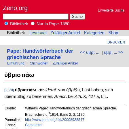
Zeno.org
Erweiterte Suche
Bibliothek
Nur in Pape-1880
Bibliothek
Lesesaal
Zufälliger Artikel
Kategorien
Shop
DRUCKEN
Pape: Handwörterbuch der
<< ὑβρ; ...
|
ὑβρ; ... >>
griechischen Sprache
Einführung
|
Stichwörter
|
Zufälliger Artikel
ὑβριστιάω
ὑβριστιάω
,
desiderat
. von
ὑβρίζω
, Lust haben, sich
[1170]
übermüthig zu benehmen,
Anacr
. bei
Ath
. X, 427 a, f. L.
Quelle:
Wilhelm Pape: Handwörterbuch der griechischen Sprache.
3
Braunschweig
1914, Band 2, S. 1170.
Permalink:
http://www.zeno.org/nid/20008938547
Lizenz:
Gemeinfrei