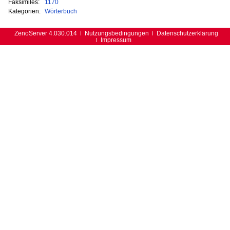
Faksimiles:
1170
Kategorien:
Wörterbuch
ZenoServer 4.030.014
Nutzungsbedingungen
Datenschutzerklärung
Impressum