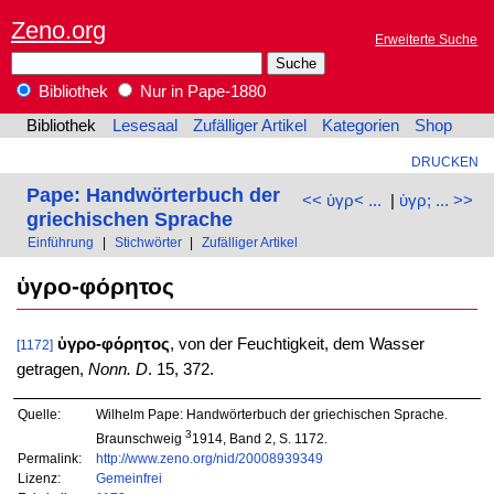
Zeno.org
Erweiterte Suche
Bibliothek
Nur in Pape-1880
Bibliothek
Lesesaal
Zufälliger Artikel
Kategorien
Shop
DRUCKEN
Pape: Handwörterbuch der
<< ὑγρ< ...
|
ὑγρ; ... >>
griechischen Sprache
Einführung
|
Stichwörter
|
Zufälliger Artikel
ὑγρο-φόρητος
ὑγρο-φόρητος
, von der Feuchtigkeit, dem Wasser
[1172]
getragen,
Nonn. D
. 15, 372.
Quelle:
Wilhelm Pape: Handwörterbuch der griechischen Sprache.
3
Braunschweig
1914, Band 2, S. 1172.
Permalink:
http://www.zeno.org/nid/20008939349
Lizenz:
Gemeinfrei