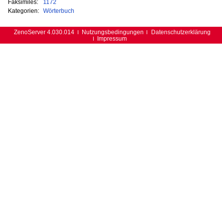
Faksimiles:
1172
Kategorien:
Wörterbuch
ZenoServer 4.030.014
Nutzungsbedingungen
Datenschutzerklärung
Impressum