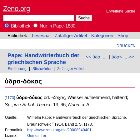
Zeno.org
Erweiterte Suche
Bibliothek
Nur in Pape-1880
Bibliothek
Lesesaal
Zufälliger Artikel
Kategorien
Shop
DRUCKEN
Pape: Handwörterbuch der
<< ὑδρ; ...
|
ὑδρ< ... >>
griechischen Sprache
Einführung
|
Stichwörter
|
Zufälliger Artikel
ὑδρο-δόκος
ὑδρο-δόκος
od.
-δόχος
, Wasser aufnehmend, haltend;
[1173]
Sp
., wie
Schol. Theocr
. 13, 46;
Nonn
. u. A.
Quelle:
Wilhelm Pape: Handwörterbuch der griechischen Sprache.
3
Braunschweig
1914, Band 2, S. 1173.
Permalink:
http://www.zeno.org/nid/20008940401
Lizenz:
Gemeinfrei