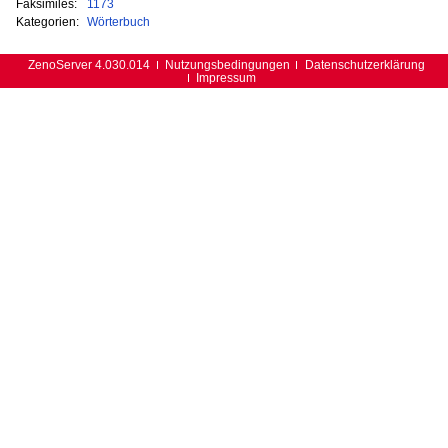
Faksimiles:
1173
Kategorien:
Wörterbuch
ZenoServer 4.030.014
Nutzungsbedingungen
Datenschutzerklärung
Impressum