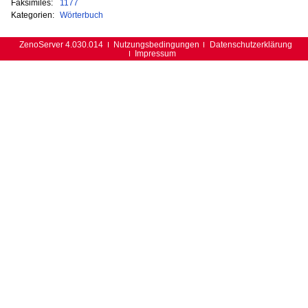
Faksimiles:
1177
Kategorien:
Wörterbuch
ZenoServer 4.030.014
Nutzungsbedingungen
Datenschutzerklärung
Impressum