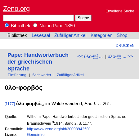
Zeno.org
Erweiterte Suche
Bibliothek
Nur in Pape-1880
Bibliothek
Lesesaal
Zufälliger Artikel
Kategorien
Shop
DRUCKEN
Pape: Handwörterbuch
<< ὑλο- ...
|
ὑλο- ... >>
der griechischen
Sprache
Einführung
|
Stichwörter
|
Zufälliger Artikel
ὑλο-φορβός
ὑλο-φορβός
, im Walde weidend,
Eur. I. T
. 261.
[1177]
Quelle:
Wilhelm Pape: Handwörterbuch der griechischen Sprache.
3
Braunschweig
1914, Band 2, S. 1177.
Permalink:
http://www.zeno.org/nid/20008942501
Lizenz:
Gemeinfrei