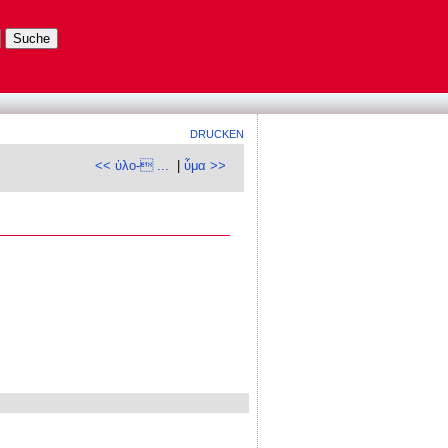
DRUCKEN
<< ὑλο- ...
|
ὗμα >>