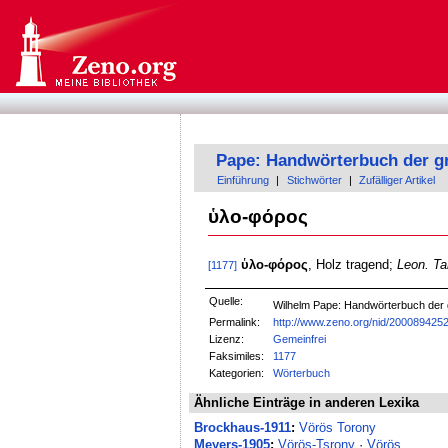
Pape: Handwörterbuch der g
Einführung
|
Stichwörter
|
Zufälliger Artikel
ὑλο-φόρος
ὑλο-φόρος
, Holz tragend;
Leon. Ta
[1177]
Quelle:
Wilhelm Pape: Handwörterbuch der
Permalink:
http://www.zeno.org/nid/200089425
Lizenz:
Gemeinfrei
Faksimiles:
1177
Kategorien:
Wörterbuch
Ähnliche Einträge in anderen Lexika
Brockhaus-1911
:
Vörös Torony
Meyers-1905
:
Vörös-Tsrony
·
Vörös