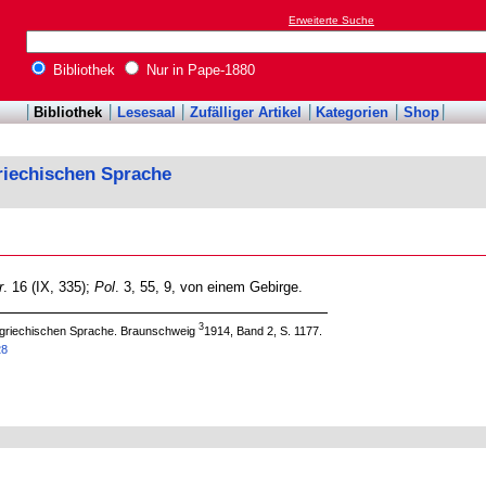
Erweiterte Suche
Bibliothek
Nur in Pape-1880
Bibliothek
Lesesaal
Zufälliger Artikel
Kategorien
Shop
riechischen Sprache
r
. 16 (IX, 335);
Pol
. 3, 55, 9, von einem Gebirge.
3
 griechischen Sprache. Braunschweig
1914, Band 2, S. 1177.
28