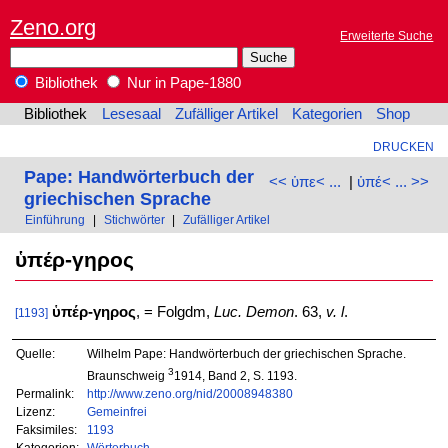
Zeno.org
Erweiterte Suche
Bibliothek
Nur in Pape-1880
Bibliothek
Lesesaal
Zufälliger Artikel
Kategorien
Shop
DRUCKEN
Pape: Handwörterbuch der
<< ὑπε< ...
|
ὑπέ< ... >>
griechischen Sprache
Einführung
|
Stichwörter
|
Zufälliger Artikel
ὑπέρ-γηρος
ὑπέρ-γηρος
, = Folgdm,
Luc. Demon
. 63,
v. l
.
[1193]
Quelle:
Wilhelm Pape: Handwörterbuch der griechischen Sprache.
3
Braunschweig
1914, Band 2, S. 1193.
Permalink:
http://www.zeno.org/nid/20008948380
Lizenz:
Gemeinfrei
Faksimiles:
1193
Kategorien:
Wörterbuch