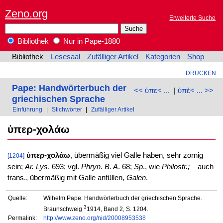
Zeno.org
Erweiterte Suche
Bibliothek
Nur in Pape-1880
Bibliothek
Lesesaal
Zufälliger Artikel
Kategorien
Shop
DRUCKEN
Pape: Handwörterbuch der
<< ὑπε< ...
|
ὑπέ< ... >>
griechischen Sprache
Einführung
|
Stichwörter
|
Zufälliger Artikel
ὑπερ-χολάω
ὑπερ-χολάω
, übermäßig viel Galle haben, sehr zornig
[1204]
sein;
Ar. Lys
. 693; vgl.
Phryn. B. A
. 68;
Sp
., wie
Philostr.;
– auch
trans., übermäßig mit Galle anfüllen,
Galen
.
Quelle:
Wilhelm Pape: Handwörterbuch der griechischen Sprache.
3
Braunschweig
1914, Band 2, S. 1204.
Permalink:
http://www.zeno.org/nid/20008953538