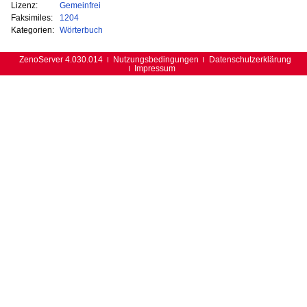
Lizenz:
Gemeinfrei
Faksimiles:
1204
Kategorien:
Wörterbuch
ZenoServer 4.030.014
Nutzungsbedingungen
Datenschutzerklärung
Impressum