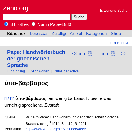
Zeno.org
Erweiterte Suche
Bibliothek
Nur in Pape-1880
Bibliothek
Lesesaal
Zufälliger Artikel
Kategorien
Shop
DRUCKEN
Pape: Handwörterbuch
<< ὑπο- ...
|
ὑπό- ... >>
der griechischen
Sprache
Einführung
|
Stichwörter
|
Zufälliger Artikel
ὑπο-βάρβαρος
ὑπο-βάρβαρος
, ein wenig barbarisch, bes. etwas
[1211]
unrichtig sprechend,
Eustath
.
Quelle:
Wilhelm Pape: Handwörterbuch der griechischen Sprache.
3
Braunschweig
1914, Band 2, S. 1211.
Permalink:
http://www.zeno.org/nid/20008954666