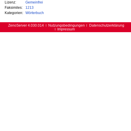
Lizenz:
Gemeinfrei
Faksimiles:
1213
Kategorien:
Wörterbuch
ZenoServer 4.030.014
Nutzungsbedingungen
Datenschutzerklärung
Impressum