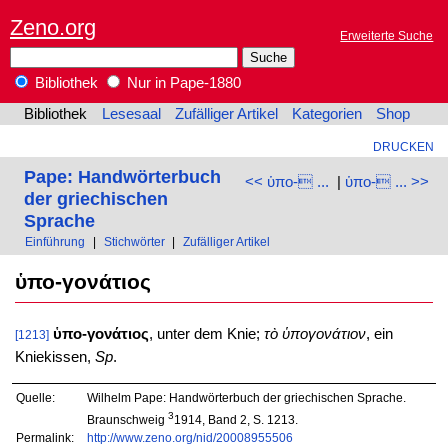
Zeno.org
Erweiterte Suche
Bibliothek
Nur in Pape-1880
Bibliothek
Lesesaal
Zufälliger Artikel
Kategorien
Shop
DRUCKEN
Pape: Handwörterbuch
<< ὑπο- ...
|
ὑπο- ... >>
der griechischen
Sprache
Einführung
|
Stichwörter
|
Zufälliger Artikel
ὑπο-γονάτιος
ὑπο-γονάτιος
, unter dem Knie;
τὸ ὑπογονάτιον
, ein
[1213]
Kniekissen,
Sp
.
Quelle:
Wilhelm Pape: Handwörterbuch der griechischen Sprache.
3
Braunschweig
1914, Band 2, S. 1213.
Permalink:
http://www.zeno.org/nid/20008955506