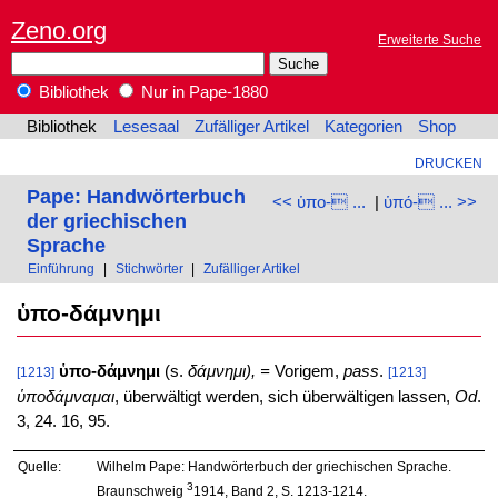
Zeno.org
Erweiterte Suche
Bibliothek
Nur in Pape-1880
Bibliothek
Lesesaal
Zufälliger Artikel
Kategorien
Shop
DRUCKEN
Pape: Handwörterbuch
<< ὑπο- ...
|
ὑπό- ... >>
der griechischen
Sprache
Einführung
|
Stichwörter
|
Zufälliger Artikel
ὑπο-δάμνημι
ὑπο-δάμνημι
(s.
δάμνημι), =
Vorigem,
pass
.
[1213]
[1213]
ὑποδάμναμαι
, überwältigt werden, sich überwältigen lassen,
Od
.
3, 24. 16, 95.
Quelle:
Wilhelm Pape: Handwörterbuch der griechischen Sprache.
3
Braunschweig
1914, Band 2, S. 1213-1214.