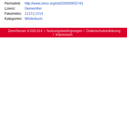
Permalink:
http://www.zeno.org/nid/20008955743
Lizenz:
Gemeinfrei
Faksimiles:
1213
|
1214
Kategorien:
Wörterbuch
ZenoServer 4.030.014
Nutzungsbedingungen
Datenschutzerklärung
Impressum