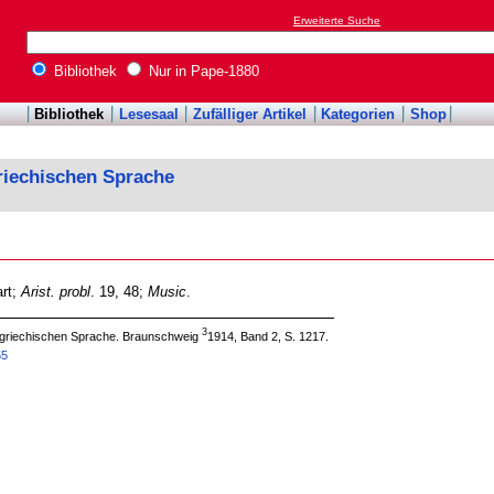
Erweiterte Suche
Bibliothek
Nur in Pape-1880
Bibliothek
Lesesaal
Zufälliger Artikel
Kategorien
Shop
riechischen Sprache
art;
Arist. probl
. 19, 48;
Music
.
3
 griechischen Sprache. Braunschweig
1914, Band 2, S. 1217.
55