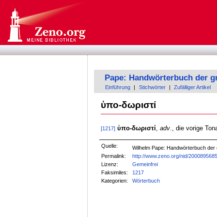
Pape: Handwörterbuch der g
Einführung
|
Stichwörter
|
Zufälliger Artikel
ὑπο-δωριστί
ὑπο-δωριστί
,
adv
., die vorige Ton
[1217]
Quelle:
Wilhelm Pape: Handwörterbuch der
Permalink:
http://www.zeno.org/nid/200089568
Lizenz:
Gemeinfrei
Faksimiles:
1217
Kategorien:
Wörterbuch