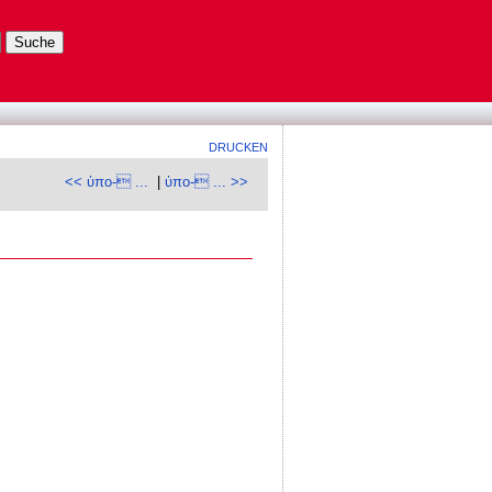
DRUCKEN
<< ὑπο- ...
|
ὑπο- ... >>