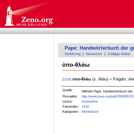
Pape: Handwörterbuch der g
Einführung
|
Stichwörter
|
Zufälliger Artikel
ὑπο-θλάω
ὑπο-θλάω
(s.
ϑλάω) =
Folgdm,
Ael
[1218]
Quelle:
Wilhelm Pape: Handwörterbuch der
Permalink:
http://www.zeno.org/nid/200089572
Lizenz:
Gemeinfrei
Faksimiles:
1218
Kategorien:
Wörterbuch