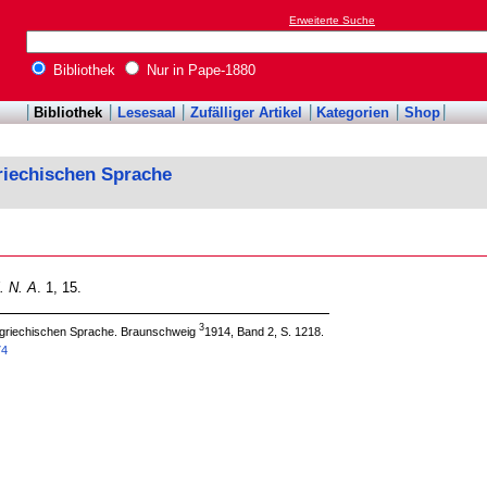
Erweiterte Suche
Bibliothek
Nur in Pape-1880
Bibliothek
Lesesaal
Zufälliger Artikel
Kategorien
Shop
riechischen Sprache
. N. A
. 1, 15.
3
 griechischen Sprache. Braunschweig
1914, Band 2, S. 1218.
74