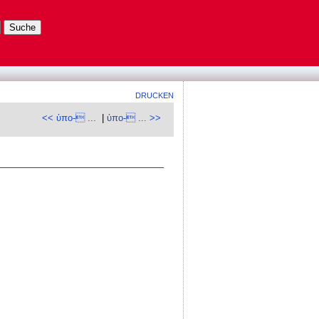
DRUCKEN
<< ὑπο- ...
|
ὑπο- ... >>