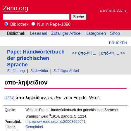
Zeno.org
Erweiterte Suche
Bibliothek
Nur in Pape-1880
Bibliothek
Lesesaal
Zufälliger Artikel
Kategorien
Shop
DRUCKEN
Pape: Handwörterbuch
<< ὑπο- ...
|
ὑπό- ... >>
der griechischen
Sprache
Einführung
|
Stichwörter
|
Zufälliger Artikel
ὑπο-ληψείδιον
ὑπο-ληψείδιον
,
τό
,
dim
. zum Folgdn,
Nicet
.
[1224]
Quelle:
Wilhelm Pape: Handwörterbuch der griechischen Sprache.
3
Braunschweig
1914, Band 2, S. 1224.
Permalink:
http://www.zeno.org/nid/20008959641
Lizenz:
Gemeinfrei