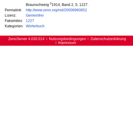
3
Braunschweig
1914, Band 2, S. 1227.
Permalink:
http://www.zeno.org/nid/20008960852
Lizenz:
Gemeinfrei
Faksimiles:
1227
Kategorien:
Wörterbuch
ZenoServer 4.030.014
Nutzungsbedingungen
Datenschutzerklärung
Impressum