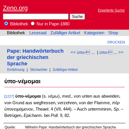
Zeno.org
Erweiterte Suche
Bibliothek
Nur in Pape-1880
Bibliothek
Lesesaal
Zufälliger Artikel
Kategorien
Shop
DRUCKEN
Pape: Handwörterbuch
<< ὑπο- ...
|
ὑπο- ... >>
der griechischen
Sprache
Einführung
|
Stichwörter
|
Zufälliger Artikel
ὑπο-νέμομαι
ὑπο-νέμομαι
(s.
νέμω
),
med
., von unten aus abweiden,
[1227]
von Grund aus wegfressen, verzehren, von der Flamme,
πῠρ
ὑπονειμάμενον
,
Theaet
. 4 (VII, 444). – Auch unterminiren,
Sp
. –
Betrügen,
Epicharm
. bei
Poll
. 9, 82.
Quelle:
Wilhelm Pape: Handwörterbuch der griechischen Sprache.