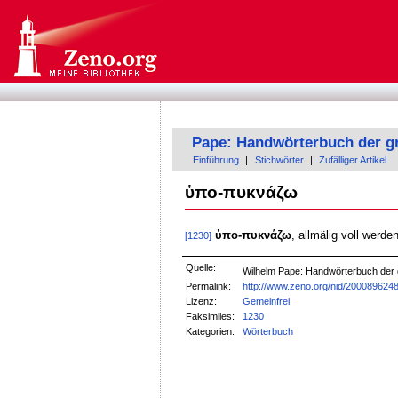
Pape: Handwörterbuch der g
Einführung
|
Stichwörter
|
Zufälliger Artikel
ὑπο-πυκνάζω
ὑπο-πυκνάζω
, allmälig voll werde
[1230]
Quelle:
Wilhelm Pape: Handwörterbuch der
Permalink:
http://www.zeno.org/nid/200089624
Lizenz:
Gemeinfrei
Faksimiles:
1230
Kategorien:
Wörterbuch