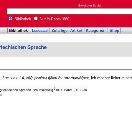
Erweiterte Suche
Bibliothek
Nur in Pape-1880
Bibliothek
Lesesaal
Zufälliger Artikel
Kategorien
Shop
riechischen Sprache
n,
Luc. Lex
. 14,
εὐζωροτέρῳ ἥδιον ἂν ὑποπυκνάζοιμι
, ich möchte lieber reiner
3
 griechischen Sprache. Braunschweig
1914, Band 2, S. 1230.
80