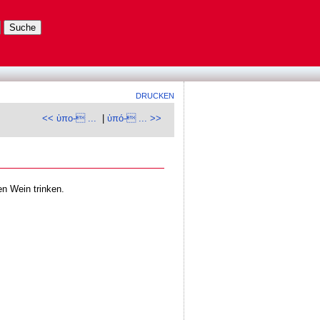
DRUCKEN
<< ὑπο- ...
|
ὑπό- ... >>
en Wein trinken.